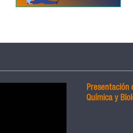
Presentación 
Química y Biol