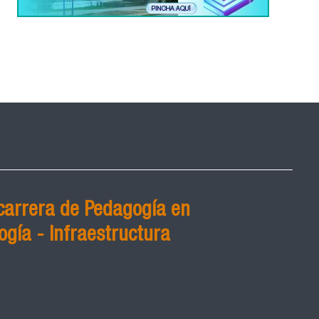
carrera de Pedagogía en
ogía - Infraestructura