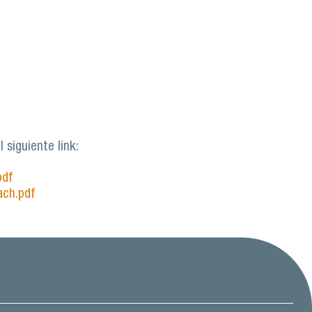
 siguiente link:
pdf
ach.pdf