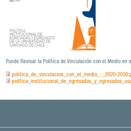
politica_institicional_egrasdoa.png
Puede Revisar la Política de Vinculación con el Medio en el
politica_de_vinculacion_con_el_medio_-_2020-2030.
politica_institucional_de_egresadas_y_egresados_us