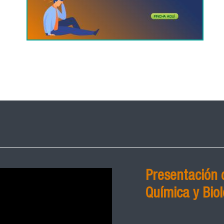
Presentación 
Química y Biol