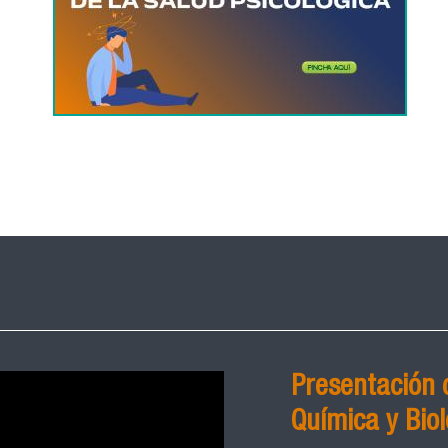
Presentación 
Química y Biol