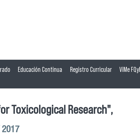
grado
Educación Continua
Registro Curricular
ViMe FQy
or Toxicological Research",
/ 2017