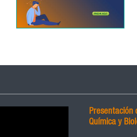
Presentación 
Química y Biol