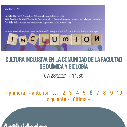
CULTURA INCLUSIVA EN LA COMUNIDAD DE LA FACULTAD
DE QUÍMICA Y BIOLOGÍA
07/28/2021 - 11:30
« primera
‹ anterior
…
2
3
4
5
6
7
8
9
10
Páginas
…
siguiente ›
última »