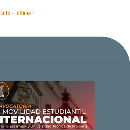
iente ›
última »