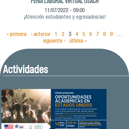
FERIA LABORAL VIRTUAL USACH
11/07/2022 - 09:00
¡Atención estudiantes y egresados/as!
« primera
‹ anterior
1
2
3
4
5
6
7
8
9
…
Páginas
siguiente ›
última »
Actividades