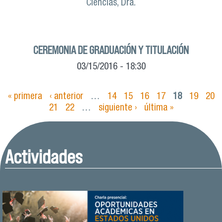
Ciencias, Dra.
CEREMONIA DE GRADUACIÓN Y TITULACIÓN
03/15/2016 - 18:30
« primera
‹ anterior
…
14
15
16
17
18
19
20
Páginas
21
22
…
siguiente ›
última »
Actividades